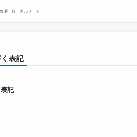
E集客 | ローカルリード
づく表記
く表記